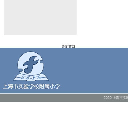
关闭窗口
2020 上海市实验附属