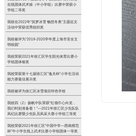
在线团体武术操（中小学组）比赛中荣获小
学组二等奖
我校在2022年“筑梦冰雪 畅想冬奥”主题征文
活动中荣获优秀组织奖
我校被评为“2019-2020学年度上海市安全文
明校园“
我校荣获2021年徐汇区学生阳光体育比赛小
学组团体银奖
我校荣获第十七届徐汇区“逸夫杯”小学生活动
能力赛最佳展示奖
我校被评为徐汇区冰雪项目特色学校
我校四（2）扬帆中队荣获“红领巾心向党，
我们时刻准备着！”—2021年徐汇区少先队队
风纪比赛暨少先队员风采大赛小学组三等奖
我校荣获2021年徐汇区“中国中学—西南模范
杯”中小学生线上武术比赛小学组团体一等奖