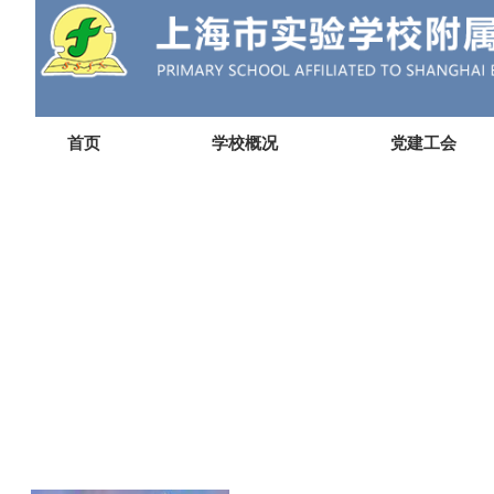
首页
学校概况
党建工会