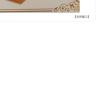
【
关闭窗口
】