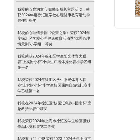
我校的五育润童心 赋能促成长主题活动，荣
获2024年度徐汇区学校心理健康教育活动季
最佳组织奖
我校的心理情景剧《蜕变之旅》荣获2024年
度徐汇区学校心理健康教育活动季“优秀心理
情景剧”小学组一等奖
我校荣获2024年徐汇区学生阳光体育大联
赛“上实附小杯”小学生广播体操比赛小学乙组
第一名
我校荣获2024年徐汇区学生阳光体育大联
赛“上实附小杯”小学生校园课间自编操比赛小
学乙组第一名
我校在2024年徐汇区“校园汇急救--园南杯”应
急救护比赛中获奖
我校荣获2024年上海市徐汇区学生绘画摄影
作品比赛和展览二等奖
我校五（2）中队荣获2023-2024学年上海市