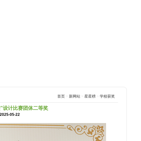
首页
>
新网站
>
星星榜
>
学校获奖
”设计比赛团体二等奖
5-05-22