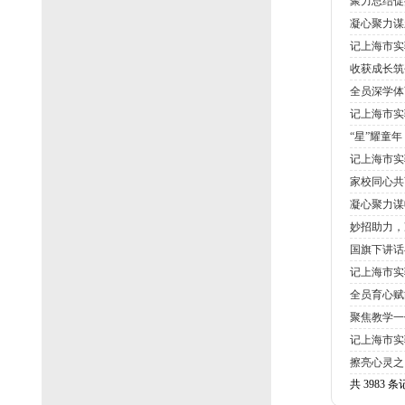
聚力总结促
凝心聚力谋
记上海市实
收获成长筑
全员深学体
记上海市实
“星”耀童
记上海市实
家校同心共
凝心聚力谋
妙招助力，
国旗下讲话
记上海市实
全员育心赋
聚焦教学一
记上海市实
擦亮心灵之
共 3983 条