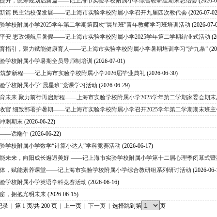
提升，统筹规划启新篇——记上海市实验学校附属小学综合教研组期末总结会
(2026-0
新篇 民主治校促发展——记上海市实验学校附属小学召开九届四次教代会
(2026-07-02
验学校附属小学2025学年第二学期第四次“晨星班”青年教师学习班培训活动
(2026-07-
平安 思政领航启暑假——记上海市实验学校附属小学2025学年第二学期结业式活动
(2
育指引，聚力赋能健康育人——记上海市实验学校附属小学暑期培训学习“沪九条”
(2
验学校附属小学暑期全员导师制培训
(2026-07-01)
年 筑梦新程——记上海市实验学校附属小学2026届毕业典礼
(2026-06-30)
验学校附属小学“晨星班”党课学习活动
(2026-06-29)
育未来 聚力前行再启新程——上海市实验学校附属小学2025学年第二学期家委会期
收官 细致部署护暑期——记上海市实验学校附属小学召开2025学年第二学期期末班
冲刺期末
(2026-06-22)
——话端午
(2026-06-22)
验学校附属小学数学“计算小达人”学科竞赛活动
(2026-06-17)
能未来，向阳成长邂逅美好 ——记上海市实验学校附属小学第十二届心理季闭幕式
体，赋能素养课堂——记上海市实验学校附属小学综合教研组系列研讨活动
(2026-06-
验学校附属小学英语学科竞赛活动
(2026-06-16)
窗，拥抱光明未来
(2026-06-15)
记录 | 第 1 页/共 200 页 | 上一页 |
下一页
| 选择跳到第
页