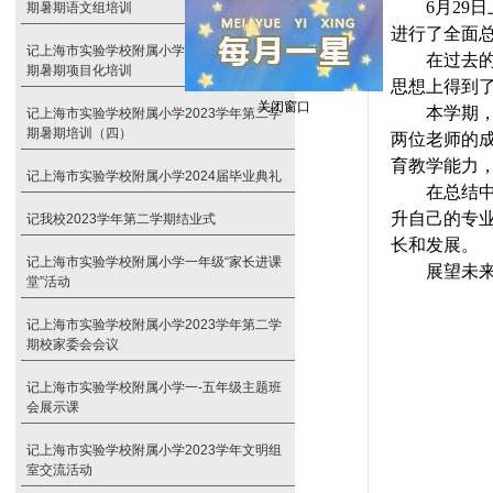
6月29
期暑期语文组培训
进行了全面
记上海市实验学校附属小学2023学年第二学
在过去
期暑期项目化培训
思想上得到
本学期
记上海市实验学校附属小学2023学年第二学
期暑期培训（四）
两位老师的
关闭窗口
育教学能力
记上海市实验学校附属小学2024届毕业典礼
在总结
升自己的专
记我校2023学年第二学期结业式
长和发展。
记上海市实验学校附属小学一年级“家长进课
展望未
堂”活动
记上海市实验学校附属小学2023学年第二学
期校家委会会议
记上海市实验学校附属小学一-五年级主题班
会展示课
记上海市实验学校附属小学2023学年文明组
室交流活动