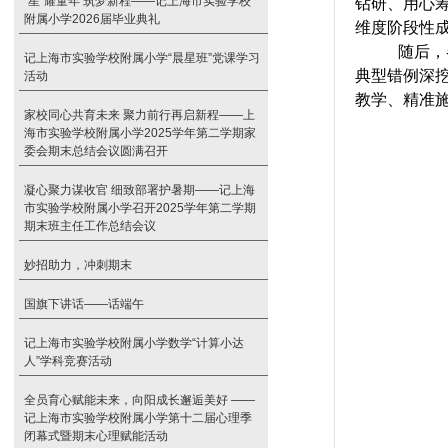
“星”耀童年 筑梦新程——记上海市实验学校
钻研、用心
附属小学2026届毕业典礼
维度阶段性
随后，
记上海市实验学校附属小学“晨星班”党课学习
典型错例深
活动
教学、精准
家校同心共育未来 聚力前行再启新程——上
海市实验学校附属小学2025学年第二学期家
委会期末总结会议圆满召开
凝心聚力谋收官 细致部署护暑期——记上海
市实验学校附属小学召开2025学年第二学期
期末班主任工作总结会议
妙招助力，冲刺期末
国旗下讲话——话端午
记上海市实验学校附属小学数学“计算小达
人”学科竞赛活动
全员育心赋能未来，向阳成长邂逅美好 ——
记上海市实验学校附属小学第十二届心理季
闭幕式暨期末心理赋能活动