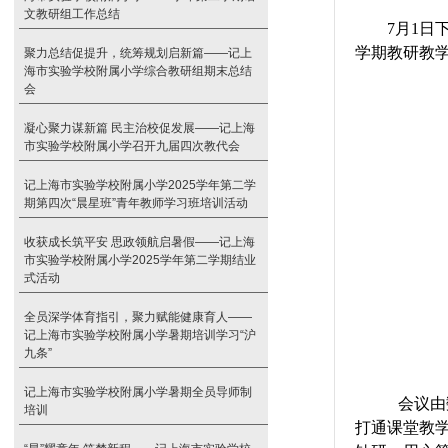
文教研组工作总结
7
月
1
日
学期教研教
聚力总结促提升，统筹规划启新篇——记上
海市实验学校附属小学综合教研组期末总结
会
凝心聚力谋新篇 民主治校促发展——记上海
市实验学校附属小学召开九届四次教代会
记上海市实验学校附属小学2025学年第二学
期第四次“晨星班”青年教师学习班培训活动
收获成长筑平安 思政领航启暑假——记上海
市实验学校附属小学2025学年第二学期结业
式活动
全员深学体育指引，聚力赋能健康育人——
记上海市实验学校附属小学暑期培训学习“沪
九条”
记上海市实验学校附属小学暑期全员导师制
会议由
培训
打通课堂教